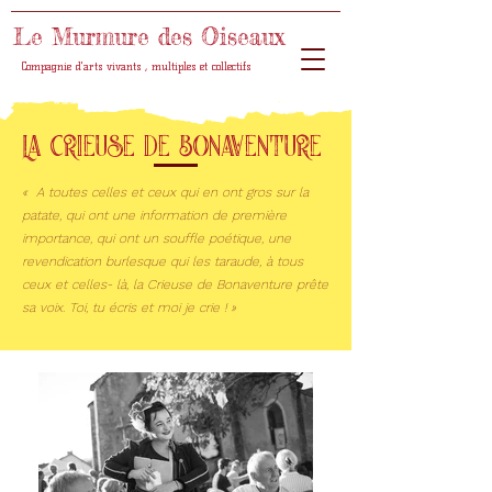
Le Murmure des Oiseaux
Compagnie d'arts vivants , multiples et collectifs
La Crieuse de Bonaventure
« A toutes celles et ceux qui en ont gros sur la
patate, qui ont une information de première
importance, qui ont un souffle poétique, une
revendication burlesque qui les taraude, à tous
ceux et celles- là, la Crieuse de Bonaventure prête
sa voix. Toi, tu écris et moi je crie ! »