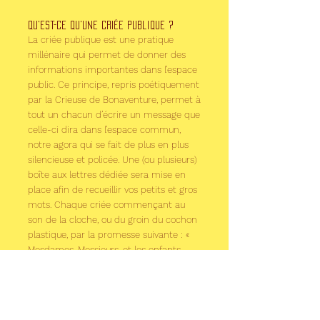
Qu'est-ce qu'une Criée Publique ?
La criée publique est une pratique
millénaire qui permet de donner des
informations importantes dans l’espace
public. Ce principe, repris poétiquement
p
ar la Crieuse de Bonaventure, permet à
tout un chacun d’écrire un message que
celle-ci dira dans l’espace commun,
notre agora qui se fait de plus en plus
silencieuse et policée. Une (ou plusieurs)
boîte aux lettres dédiée sera mise en
place afin de recueillir vos petits et gros
mots. Chaque criée commençant au
son de la cloche, ou du groin du cochon
plastique, par la promesse suivante : «
Mesdames, Messieurs, et les enfants
aussi, première levée du courrier public !
» .
Mais qui est la Crieuse de