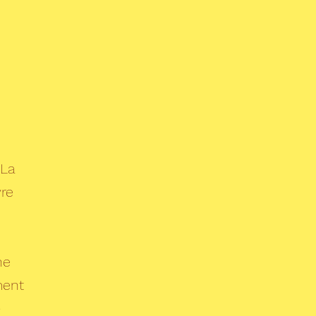
 La
vre
ne
ment
e