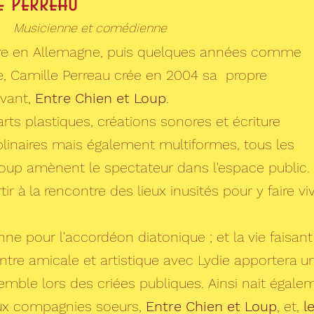
e Perreau
Musicienne et comédienne
tre en Allemagne, puis quelques années comme
, Camille Perreau crée en 2004 sa propre
ivant,
Entre Chien et Loup
.
arts plastiques, créations sonores et écriture
plinaires mais également multiformes, tous les
Loup amènent le spectateur dans l'espace public.
 à la rencontre des lieux inusités pour y faire vi
ne pour l'accordéon diatonique ; et la vie faisant
ntre amicale et artistique avec Lydie apportera u
emble lors des criées publiques. Ainsi nait égale
eux compagnies soeurs,
Entre Chien et Loup
, et,
l