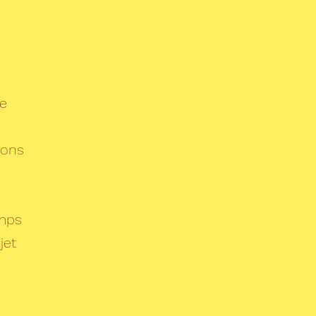
re
ions
emps
jet