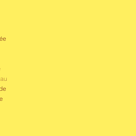
ée
e
eau
 de
e