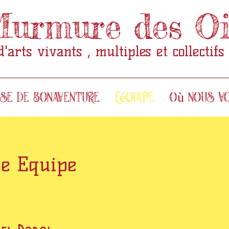
urmure des Oi
arts vivants , multiples et collectifs
use de Bonaventure
L'équipe
Où nous vo
re Equipe