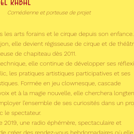
del Rabal
Comédienne et porteuse de projet
 les arts forains et le cirque depuis son enfance.
jon, elle devient régisseuse de cirque et de théât
nteuse de chapiteau dès 2011.
 technique, elle continue de développer ses réflex
ic, les pratiques artistiques participatives et ses
stiques. Formée en jeu clownesque, cascade
 voix et à la magie nouvelle, elle cherchera longt
ployer l’ensemble de ses curiosités dans un pro
c le spectateur.
 2019, une radio éphémère, spectaculaire et
a de créer des rendez-vous hebdomadaires où elle